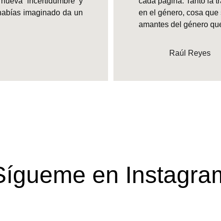
 nueva incertidumbre y
cada página. Tanto la t
e habías imaginado da un
en el género, cosa que
amantes del género que qu
Raúl Reyes
Sígueme en Instagra