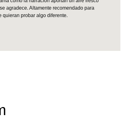
rama como la narración aportan un aire fresco 
 se agradece. Altamente recomendado para 
ieran probar algo diferente.                 
m