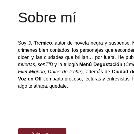
Sobre mí
Soy
J. Tremico
, autor de novela negra y suspense. 
crímenes bien contados, los personajes que esconde
dicen y las ciudades que brillan… por fuera. He pu
muertas
,
senTID
y la trilogía
Menú Degustación
(
Cre
Filet Mignon
,
Dulce de leche
), además de
Ciudad d
Voz en Off
comparto proceso, lecturas y entrevistas. 
algo te atrapa, quédate.
Saber más