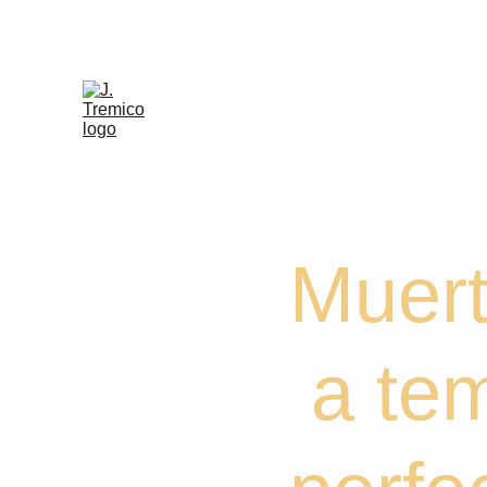
Muerte 
 a te