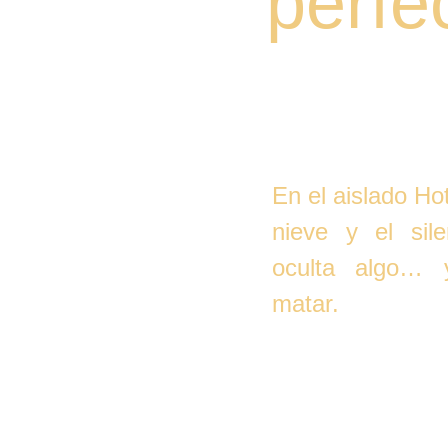
perfe
En el aislado Hot
nieve y el sil
oculta algo… 
matar.