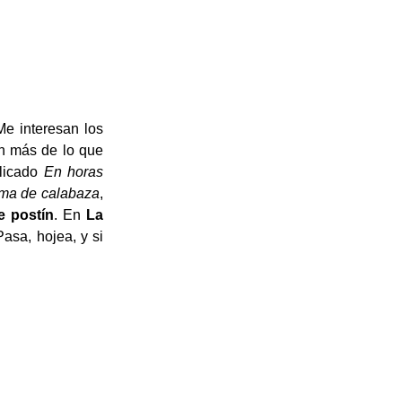
Me interesan los
n más de lo que
blicado
En horas
ma de calabaza
,
e postín
. En
La
Pasa, hojea, y si