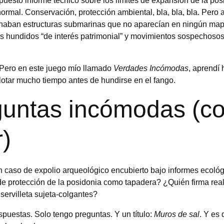
puesto informe técnico sobre los límites de expansión de la posi
ormal. Conservación, protección ambiental, bla, bla, bla. Pero a
onaban estructuras submarinas que no aparecían en ningún mapa
tos hundidos “de interés patrimonial” y movimientos sospechos
ero en este juego mío llamado 
Verdades Incómodas
, aprendí 
lotar mucho tiempo antes de hundirse en el fango.
guntas incómodas (c
)
caso de expolio arqueológico encubierto bajo informes ecológ
 de protección de la posidonia como tapadera? ¿Quién firma rea
 servilleta sujeta-colgantes?
uestas. Solo tengo preguntas. Y un título: 
Muros de sal
. Y es