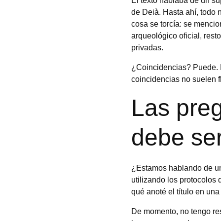
El texto hablaba de un su
de Deià. Hasta ahí, todo n
cosa se torcía: se menci
arqueológico oficial, res
privadas.
¿Coincidencias? Puede. P
coincidencias no suelen f
Las pre
debe ser
¿Estamos hablando de un 
utilizando los protocolos
qué anoté el título en una
De momento, no tengo resp