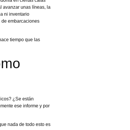
donia en ciertas calas 
l avanzar unas líneas, la 
 ni inventario 
os de embarcaciones 
hace tiempo que las 
omo 
icos? ¿Se están 
lmente ese informe y por 
 que nada de todo esto es 