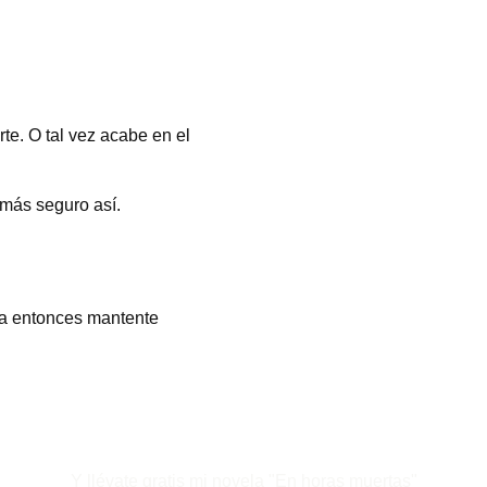
te. O tal vez acabe en el 
 más seguro así.
a entonces mantente 
Y llévate gratis mi novela "En horas muertas"